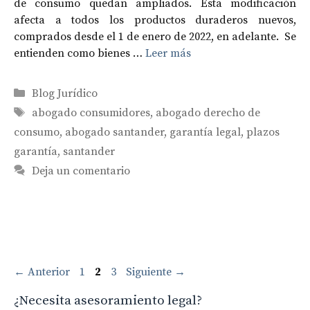
de consumo quedan ampliados. Esta modificación
afecta a todos los productos duraderos nuevos,
comprados desde el 1 de enero de 2022, en adelante. Se
entienden como bienes …
Leer más
Categorías
Blog Jurídico
Etiquetas
abogado consumidores
,
abogado derecho de
consumo
,
abogado santander
,
garantía legal
,
plazos
garantía
,
santander
Deja un comentario
Navegación
Página
Página
Página
←
Anterior
1
2
3
Siguiente
→
de
¿Necesita asesoramiento legal?
entradas