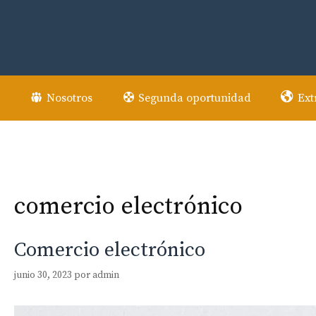
Saltar
al
contenido
Nosotros
Segunda oportunidad
Ext
comercio electrónico
Comercio electrónico
junio 30, 2023
por
admin