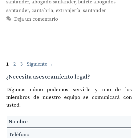
santander
,
abogado santander
,
bufete abogados
santander
,
cantabria
,
extranjería
,
santander
Deja un comentario
Navegación
Página
Página
Página
1
2
3
Siguiente
→
de
¿Necesita asesoramiento legal?
entradas
Díganos cómo podemos servirle y uno de los
miembros de nuestro equipo se comunicará con
usted.
Leave
this
field