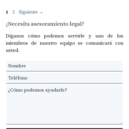
Navegación
Página
Página
1
2
Siguiente
→
de
¿Necesita asesoramiento legal?
entradas
Díganos cómo podemos servirle y uno de los
miembros de nuestro equipo se comunicará con
usted.
Leave
this
field
blank