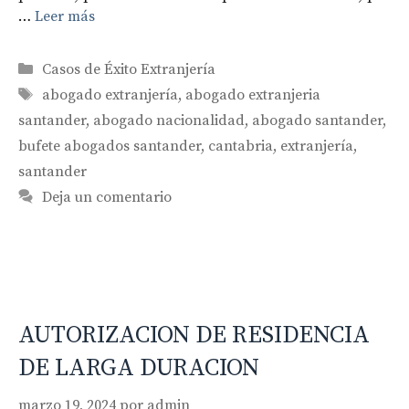
…
Leer más
Categorías
Casos de Éxito Extranjería
Etiquetas
abogado extranjería
,
abogado extranjeria
santander
,
abogado nacionalidad
,
abogado santander
,
bufete abogados santander
,
cantabria
,
extranjería
,
santander
Deja un comentario
AUTORIZACION DE RESIDENCIA
DE LARGA DURACION
marzo 19, 2024
por
admin