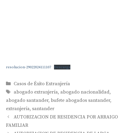
resolucion-29022024111107
Descarga
Categorías
Casos de Éxito Extranjería
Etiquetas
abogado extranjería
,
abogado nacionalidad
,
abogado santander
,
bufete abogados santander
,
extranjería
,
santander
Navegación
AUTORIZACION DE RESIDENCIA POR ARRAIGO
de
FAMILIAR
entradas