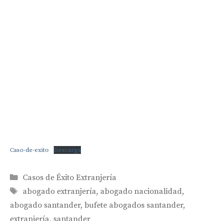
Caso-de-exito
Descarga
Categorías
Casos de Éxito Extranjería
Etiquetas
abogado extranjería
,
abogado nacionalidad
,
abogado santander
,
bufete abogados santander
,
extranjería
,
santander