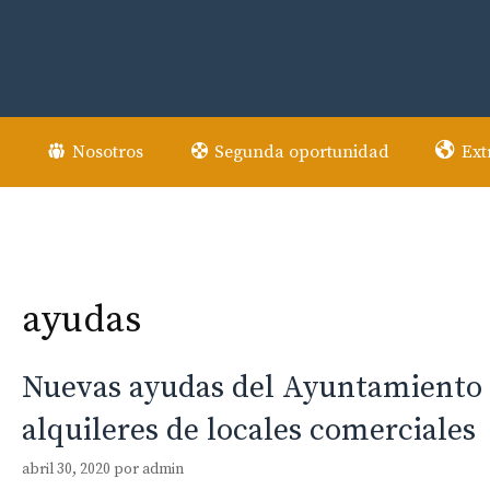
Saltar
al
contenido
Nosotros
Segunda oportunidad
Ext
ayudas
Nuevas ayudas del Ayuntamiento 
alquileres de locales comerciales
abril 30, 2020
por
admin