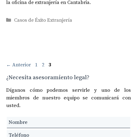
la oficina de extranjería en Cantabria.
Categorías
Casos de Éxito Extranjería
Navegación
Página
Página
Página
←
Anterior
1
2
3
de
¿Necesita asesoramiento legal?
entradas
Díganos cómo podemos servirle y uno de los
miembros de nuestro equipo se comunicará con
usted.
Leave
this
field