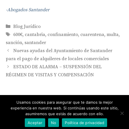
-Abogados Santander
Categorías
Blog Jurídico
Etiquetas
600€
,
cantabria
,
confinamiento
,
cuarentena
,
multa
,
sanción
,
santander
Navegación
Nuevas ayudas del Ayuntamiento de Santander
de
para el pago de alquileres de locales comerciales
entradas
ESTADO DE ALARMA – SUSPENSIÓN DEL
RÉGIMEN DE VISITAS Y COMPENSACIÓN
Usamos cookies para asegurar que te damos la mejor
experiencia en nuestra web. Si continúas usando este sitio,
asumiremos que estás de acuerdo con ello.
© 2026 Bufete San Miguel Abogados Santander
• Creado con
GeneratePress
Aceptar
No
Política de privacidad